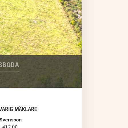
GSBODA
VARIG MÄKLARE
 Svensson
-412 00