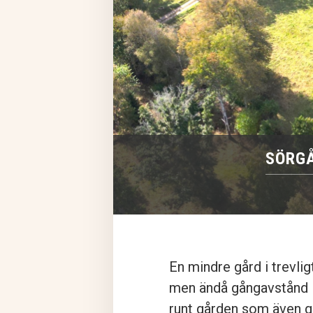
SÖRG
En mindre gård i trevligt
men ändå gångavstånd in
runt gården som även ge