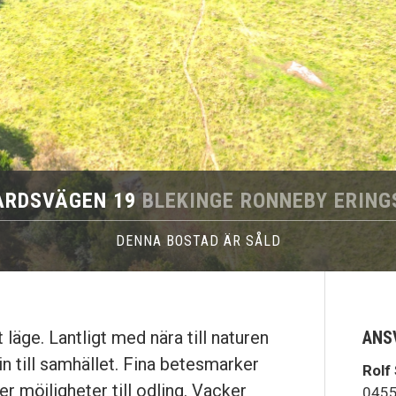
ÅRDSVÄGEN 19
BLEKINGE RONNEBY ERIN
DENNA BOSTAD ÄR SÅLD
 läge. Lantligt med nära till naturen
ANS
 till samhället. Fina betesmarker
Rolf
r möjligheter till odling. Vacker
0455